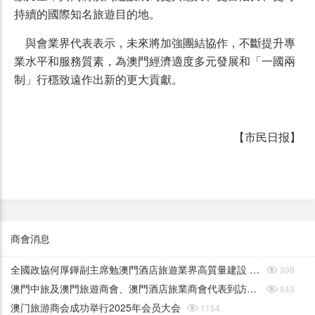
持續的國際知名旅遊目的地。
與會業界代表表示，未來將加強團結協作，不斷提升專
業水平和服務質素，為澳門經濟適度多元發展和「一國兩
制」行穩致遠作出新的更大貢獻。
【市民日报】
商會消息
全國政協何厚鏵副主席勉澳門酒店旅遊業界高質量建設 世界旅遊休閒中心

398
澳門中旅及澳門旅遊商會、澳門酒店旅業商會代表到訪懲教管理局

843
澳门旅游商会成功举行2025年会员大会

1154