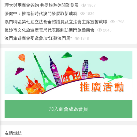
理大與兩商會簽約 共促旅遊休閒業發展

1907
張健中：推進新時代澳門發展取新成就

1839
澳門特區第七屆立法會全體議員及立法會主席宣誓就職

1798
長沙市文化旅遊廣電局代表團到訪澳門旅遊商會

2045
澳門旅遊商會受邀參加“江蘇澳門周”

1348
加入商會成為會員
友情鏈結