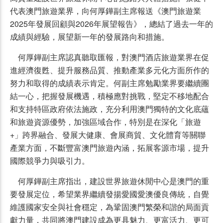
代表澳門旅遊業界，向何厚鏵副主席報送《澳門旅遊業
2025年發展回顧與2026年展望報告》，總結了過去一年的
成績與經驗，展望新一年的發展路向和措施。
何厚鏵副主席認真聽取匯報，對澳門酒店旅遊業界在促
進經濟復甦、提升服務品質、推動產業多元化方面所作的
努力和取得的成績表示肯定。何副主席勉勵業界要繼續團
結一心，把握發展機遇，積極應對挑戰，堅定不移地配合
和支持特區政府依法施政，充分利用澳門獨特的文化底蘊
和旅遊資源優勢，加強區域合作，特別是在深化「旅遊
+」跨界融合、發展大健康、會展商貿、文化體育等關聯
產業方面，不斷豐富澳門旅遊內涵，拓展客源市場，提升
國際競爭力與吸引力。
何厚鏵副主席指出，建設世界旅遊休閒中心是澳門的重
要發展定位，希望業界繼續發揚愛國愛澳優良傳統，自覺
維護國家安全與社會穩定，為鞏固澳門繁榮和諧的局面貢
獻力量，共同將澳門建設成為更具魅力、更富活力、更可